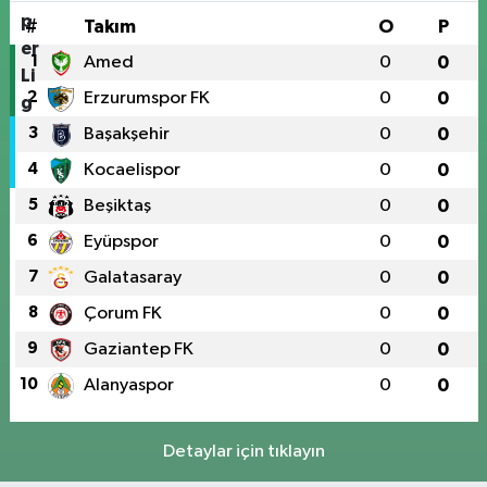
#
Takım
O
P
1
Amed
0
0
2
Erzurumspor FK
0
0
3
Başakşehir
0
0
4
Kocaelispor
0
0
5
Beşiktaş
0
0
6
Eyüpspor
0
0
7
Galatasaray
0
0
8
Çorum FK
0
0
9
Gaziantep FK
0
0
10
Alanyaspor
0
0
Detaylar için tıklayın