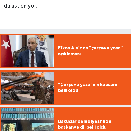
da üstleniyor.
Efkan Ala’dan "çerçeve yasa"
açıklaması
"Çerçeve yasa"nın kapsamı
belli oldu
Üsküdar Belediyesi'nde
başkanvekili belli oldu