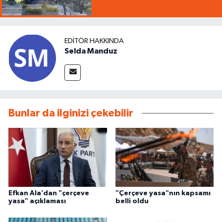
EDITÖR HAKKINDA
Selda Manduz
Bunlar da ilginizi çekebilir
Efkan Ala’dan "çerçeve
"Çerçeve yasa"nın kapsamı
yasa" açıklaması
belli oldu