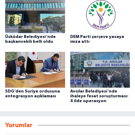
Üsküdar Belediyesi'nde
DEM Parti çerçeve yasaya
başkanvekili belli oldu
imza attı
SDG’den Suriye ordusuna
Avcılar Belediyesi'nde
entegrasyon açıklaması
ihaleye fesat soruşturması:
4 ilde operasyon
Yorumlar