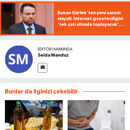
Bakan Gürlek'ten yeni sansür
sinyali: İnternet gazeteciliğini
'tek çatı altında toplayacak'
yasa geliyor
EDITÖR HAKKINDA
Selda Manduz
Bunlar da ilginizi çekebilir