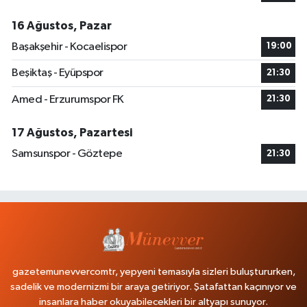
16 Ağustos, Pazar
Başakşehir - Kocaelispor
19:00
Beşiktaş - Eyüpspor
21:30
Amed - Erzurumspor FK
21:30
17 Ağustos, Pazartesi
Samsunspor - Göztepe
21:30
gazetemunevvercomtr, yepyeni temasıyla sizleri buluştururken,
sadelik ve modernizmi bir araya getiriyor. Şatafattan kaçınıyor ve
insanlara haber okuyabilecekleri bir altyapı sunuyor.