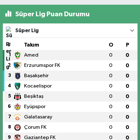
Süper Lig Puan Durumu
Süper Lig
#
Takım
O
P
1
Amed
0
0
2
Erzurumspor FK
0
0
3
Başakşehir
0
0
4
Kocaelispor
0
0
5
Beşiktaş
0
0
6
Eyüpspor
0
0
7
Galatasaray
0
0
8
Çorum FK
0
0
9
Gaziantep FK
0
0