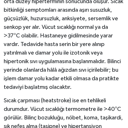
orta düzey hiperterminin sonucunda oluşur. Sıcak
bitkinliği semptomları arasında aşırı susuzluk,
güçsüzlük, huzursuzluk, anksiyete, sersemlik ve
senkop yer alır. Vücut sıcaklığı normal ya da
>37°C olabilir. Hastaneye gidilmesinde yarar
vardır. Tedavide hasta serin bir yere alınıp
yatırılmalı ve damar yolu ile izotonik veya
hipertonik sıvı uygulamasına başlanmalıdır. Bilinci
yerinde olanlarda hâlâ ağızdan sıvı içirilebilir; bu
işlem damar yolu kadar etkili olmasa da pratikte
tedaviyi başlatmış olacaktır.
Sıcak çarpması (heatstroke) ise en tehlikeli
durumdur. Vücut sıcaklığı termometre ile >40°C
görülür. Bilinç bozukluğu, nöbet, koma, taşikardi,
sık nefes alma (taşipne) ve hipertansiyon