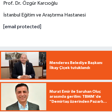
Prof. Dr. Özgür Karcıoğlu
İstanbul Eğitim ve Araştırma Hastanesi
[email protected]
Menderes Belediye Başkanı
İlkay Çiçek tutuklandı
Murat Emir ile Saruhan Oluç
arasında gerilim: TBMM'de
"Demirtaş üzerinden Pazarlık
yürütüyorsunuz"