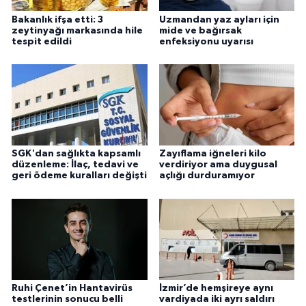
Bakanlık ifşa etti: 3
Uzmandan yaz ayları için
zeytinyağı markasında hile
mide ve bağırsak
tespit edildi
enfeksiyonu uyarısı
SGK'dan sağlıkta kapsamlı
Zayıflama iğneleri kilo
düzenleme: İlaç, tedavi ve
verdiriyor ama duygusal
geri ödeme kuralları değişti
açlığı durduramıyor
Ruhi Çenet’in Hantavirüs
İzmir’de hemşireye aynı
testlerinin sonucu belli
vardiyada iki ayrı saldırı