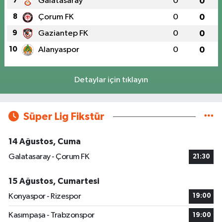
7
Galatasaray
0
0
8
Çorum FK
0
0
9
Gaziantep FK
0
0
10
Alanyaspor
0
0
Detaylar için tıklayın
Süper Lig Fikstür
14 Ağustos, Cuma
Galatasaray - Çorum FK
21:30
15 Ağustos, Cumartesi
Konyaspor - Rizespor
19:00
Kasımpaşa - Trabzonspor
19:00