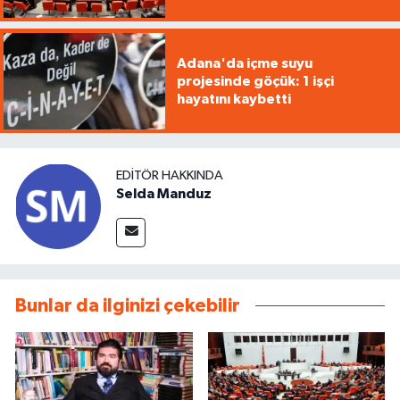
Adana'da içme suyu
projesinde göçük: 1 işçi
hayatını kaybetti
EDITÖR HAKKINDA
Selda Manduz
Bunlar da ilginizi çekebilir