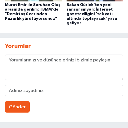
Murat Emir ile Saruhan Oluç
Bakan Gürlek'ten yeni
arasında gerilim: TBMM'de
sansür sinyali: İnternet
"Demirtaş üzerinden
gazeteciliğini 'tek çatı
Pazarlık yürütüyorsunuz"
altında toplayacak' yasa
geliyor
Yorumlar
Gönder