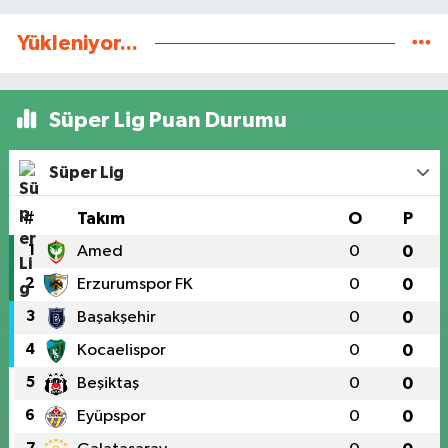
Yükleniyor...
Süper Lig Puan Durumu
Süper Lig
#
Takım
O
P
1
Amed
0
0
2
Erzurumspor FK
0
0
3
Başakşehir
0
0
4
Kocaelispor
0
0
5
Beşiktaş
0
0
6
Eyüpspor
0
0