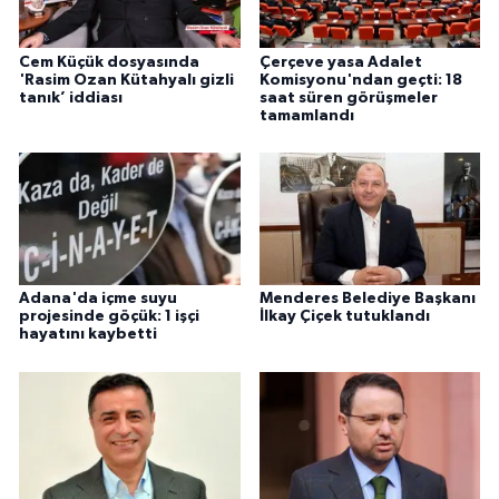
Cem Küçük dosyasında
Çerçeve yasa Adalet
'Rasim Ozan Kütahyalı gizli
Komisyonu'ndan geçti: 18
tanık’ iddiası
saat süren görüşmeler
tamamlandı
Adana'da içme suyu
Menderes Belediye Başkanı
projesinde göçük: 1 işçi
İlkay Çiçek tutuklandı
hayatını kaybetti