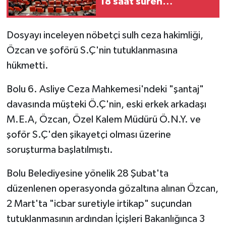
18 saat süren
görüşmeler tamamlandı
Dosyayı inceleyen nöbetçi sulh ceza hakimliği,
Özcan ve şoförü S.Ç'nin tutuklanmasına
hükmetti.
Bolu 6. Asliye Ceza Mahkemesi'ndeki "şantaj"
davasında müşteki Ö.Ç'nin, eski erkek arkadaşı
M.E.A, Özcan, Özel Kalem Müdürü Ö.N.Y. ve
şoför S.Ç'den şikayetçi olması üzerine
soruşturma başlatılmıştı.
Bolu Belediyesine yönelik 28 Şubat'ta
düzenlenen operasyonda gözaltına alınan Özcan,
2 Mart'ta "icbar suretiyle irtikap" suçundan
tutuklanmasının ardından İçişleri Bakanlığınca 3