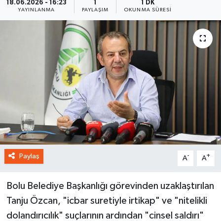
18.06.2026 - 16:23
1
1 DK
YAYINLANMA
PAYLAŞIM
OKUNMA SÜRESI
Paylaş
-
+
A
A
Bolu Belediye Başkanlığı görevinden uzaklaştırılan
Tanju Özcan, "icbar suretiyle irtikap" ve "nitelikli
dolandırıcılık" suçlarının ardından "cinsel saldırı"