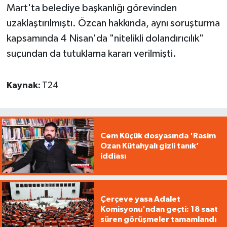
Mart'ta belediye başkanlığı görevinden
uzaklaştırılmıştı. Özcan hakkında, aynı soruşturma
kapsamında 4 Nisan'da "nitelikli dolandırıcılık"
suçundan da tutuklama kararı verilmişti.
Kaynak:
T24
Cem Küçük dosyasında 'Rasim
Ozan Kütahyalı gizli tanık’
iddiası
Çerçeve yasa Adalet
Komisyonu'ndan geçti: 18 saat
süren görüşmeler tamamlandı