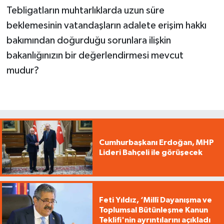
Tebligatların muhtarlıklarda uzun süre
beklemesinin vatandaşların adalete erişim hakkı
bakımından doğurduğu sorunlara ilişkin
bakanlığınızın bir değerlendirmesi mevcut
mudur?
Cumhurbaşkanı Erdoğan, MHP
Lideri Bahçeli ile görüşecek
Feti Yıldız, ‘Millî Dayanışma ve
Toplumsal Bütünleşme Kanun
Teklifi'nin ayrıntılarını açıkladı