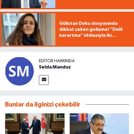
Gülistan Doku dosyasında
dikkat çeken gelişme! "Delil
karartma" iddiasıyla iki
tutuklama
EDITÖR HAKKINDA
Selda Manduz
Bunlar da ilginizi çekebilir