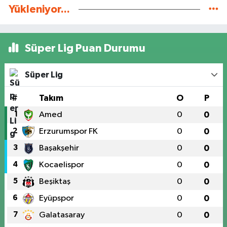
Yükleniyor...
Süper Lig Puan Durumu
Süper Lig
#
Takım
O
P
1
Amed
0
0
2
Erzurumspor FK
0
0
3
Başakşehir
0
0
4
Kocaelispor
0
0
5
Beşiktaş
0
0
6
Eyüpspor
0
0
7
Galatasaray
0
0