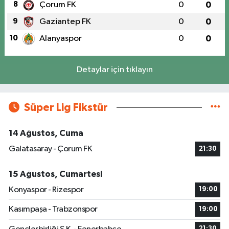
8
Çorum FK
0
0
9
Gaziantep FK
0
0
10
Alanyaspor
0
0
Detaylar için tıklayın
Süper Lig Fikstür
14 Ağustos, Cuma
Galatasaray - Çorum FK
21:30
15 Ağustos, Cumartesi
Konyaspor - Rizespor
19:00
Kasımpaşa - Trabzonspor
19:00
21:30