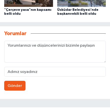
"Çerçeve yasa"nın kapsamı
Üsküdar Belediyesi'nde
belli oldu
başkanvekili belli oldu
Yorumlar
Gönder