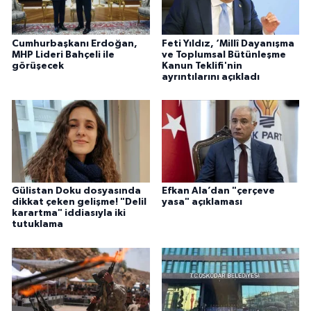
Cumhurbaşkanı Erdoğan,
Feti Yıldız, ‘Millî Dayanışma
MHP Lideri Bahçeli ile
ve Toplumsal Bütünleşme
görüşecek
Kanun Teklifi'nin
ayrıntılarını açıkladı
Gülistan Doku dosyasında
Efkan Ala’dan "çerçeve
dikkat çeken gelişme! "Delil
yasa" açıklaması
karartma" iddiasıyla iki
tutuklama