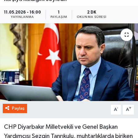
11.05.2026 - 16:00
1
2 DK
YAYINLANMA
PAYLAŞIM
OKUNMA SÜRESI
Paylaş
-
+
A
A
CHP Diyarbakır Milletvekili ve Genel Başkan
Yardımcısı Sezgin Tanrıkulu, muhtarlıklarda biriken