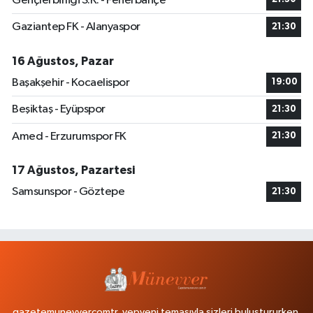
Gençlerbirliği S.K. - Fenerbahçe
Gaziantep FK - Alanyaspor
21:30
16 Ağustos, Pazar
Başakşehir - Kocaelispor
19:00
Beşiktaş - Eyüpspor
21:30
Amed - Erzurumspor FK
21:30
17 Ağustos, Pazartesi
Samsunspor - Göztepe
21:30
gazetemunevvercomtr, yepyeni temasıyla sizleri buluştururken,