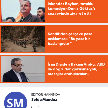
İskender Bayhan, tutuklu
komedyen Deniz Göktaş’ı
cezaevinde ziyaret etti
Kandil’den çerçeve yasa
açıklaması: “Bu yasa bir
başlangıçtır”
İran Dışişleri Bakanı Arakçi: ABD
ile doğrudan görüşme yok,
mesajlar arabulucular
üzerinden iletiliyor
EDITÖR HAKKINDA
Selda Manduz