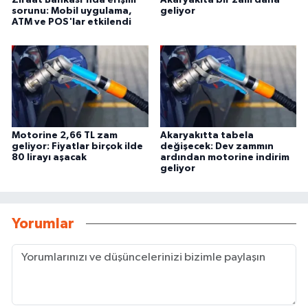
Ziraat Bankası'nda erişim
Akaryakıta bir zam daha
sorunu: Mobil uygulama,
geliyor
ATM ve POS'lar etkilendi
Motorine 2,66 TL zam
Akaryakıtta tabela
geliyor: Fiyatlar birçok ilde
değişecek: Dev zammın
80 lirayı aşacak
ardından motorine indirim
geliyor
Yorumlar