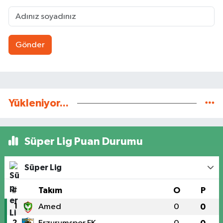
Gönder
Yükleniyor...
Süper Lig Puan Durumu
Süper Lig
#
Takım
O
P
1
Amed
0
0
2