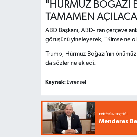
"HÜRMÜZ BOĞAZI Bİ
TAMAMEN AÇILACA
ABD Başkanı, ABD-İran çerçeve anl
görüşünü yineleyerek, “Kimse ne o
Trump, Hürmüz Boğazı’nın önümüzdek
da sözlerine ekledi.
Kaynak:
Evrensel
EDITÖRÜN SEÇTIĞI
Menderes Bel