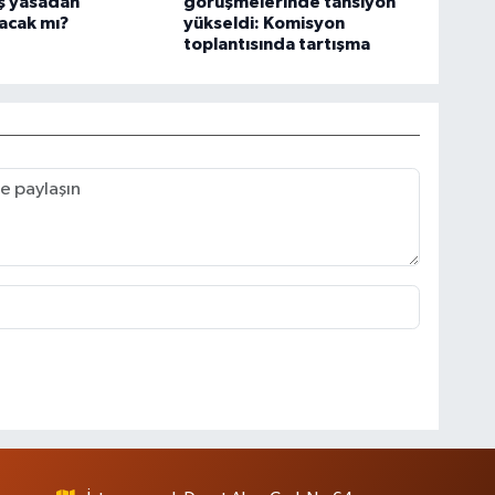
ş yasadan
görüşmelerinde tansiyon
acak mı?
yükseldi: Komisyon
toplantısında tartışma