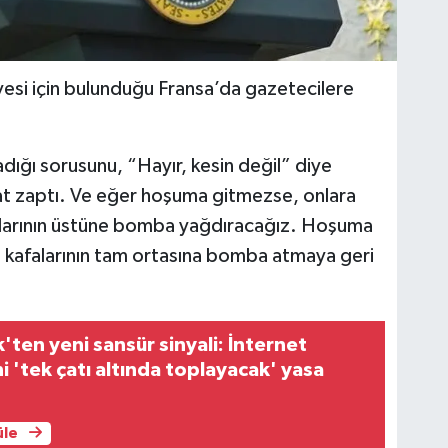
si için bulunduğu Fransa’da gazetecilere
dığı sorusunu, “Hayır, kesin değil” diye
at zaptı. Ve eğer hoşuma gitmezse, onlara
arının üstüne bomba yağdıracağız. Hoşuma
 kafalarının tam ortasına bomba atmaya geri
'ten yeni sansür sinyali: İnternet
i 'tek çatı altında toplayacak' yasa
üle