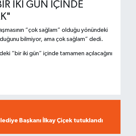
R İKİ GÜN İÇİNDE
K"
aşmasının “çok sağlam” olduğu yönündeki
lduğunu bilmiyor, ama çok sağlam” dedi.
i “bir iki gün” içinde tamamen açılacağını
ediye Başkanı İlkay Çiçek tutuklandı