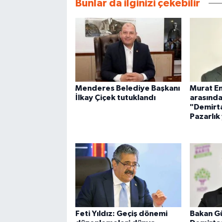
Bunlar da ilginizi çekebilir
Menderes Belediye Başkanı
Murat Em
İlkay Çiçek tutuklandı
arasınd
"Demirt
Pazarlık
Feti Yıldız: Geçiş dönemi
Bakan Gü