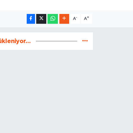
-
+
A
A
ükleniyor...