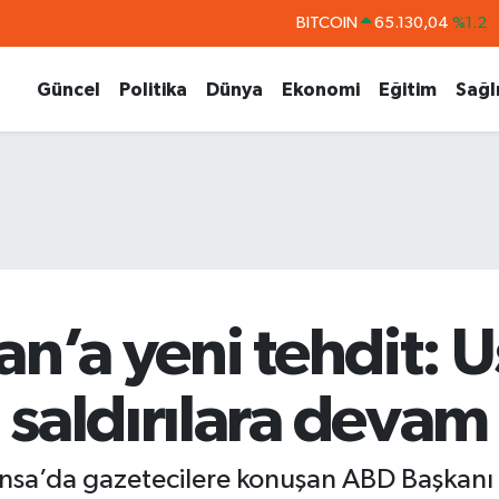
DOLAR
47,7106
%0.17
EURO
55,1652
%0.27
Güncel
Politika
Dünya
Ekonomi
Eğitim
Sağl
STERLİN
64,4046
%0.35
GRAM ALTIN
6648.99
%2.59
BİST100
13.773
%-19
BITCOIN
65.130,04
%1.2
an’a yeni tehdit: U
saldırılara devam
ansa’da gazetecilere konuşan ABD Başkanı