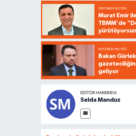
EDITÖRÜN SEÇTIĞI
Murat Emir il
TBMM'de "Dem
yürütüyorsu
EDITÖRÜN SEÇTIĞI
Bakan Gürlek'
gazeteciliğin
geliyor
EDITÖR HAKKINDA
Selda Manduz