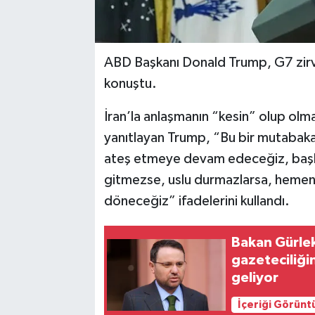
ABD Başkanı Donald Trump, G7 zirve
konuştu.
İran’la anlaşmanın “kesin” olup olma
yanıtlayan Trump, “Bu bir mutabak
ateş etmeye devam edeceğiz, başl
gitmezse, uslu durmazlarsa, hemen
döneceğiz” ifadelerini kullandı.
Bakan Gürlek
gazeteciliğin
geliyor
İçeriği Görünt