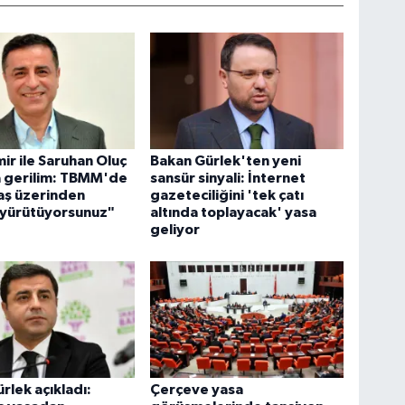
ir ile Saruhan Oluç
Bakan Gürlek'ten yeni
a gerilim: TBMM'de
sansür sinyali: İnternet
aş üzerinden
gazeteciliğini 'tek çatı
 yürütüyorsunuz"
altında toplayacak' yasa
geliyor
rlek açıkladı:
Çerçeve yasa