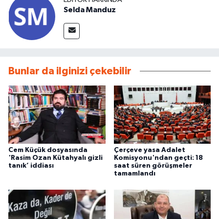
Selda Manduz
Bunlar da ilginizi çekebilir
Cem Küçük dosyasında
Çerçeve yasa Adalet
'Rasim Ozan Kütahyalı gizli
Komisyonu'ndan geçti: 18
tanık’ iddiası
saat süren görüşmeler
tamamlandı