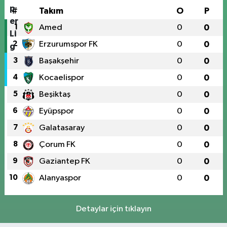
#
Takım
O
P
1
Amed
0
0
2
Erzurumspor FK
0
0
3
Başakşehir
0
0
4
Kocaelispor
0
0
5
Beşiktaş
0
0
6
Eyüpspor
0
0
7
Galatasaray
0
0
8
Çorum FK
0
0
9
Gaziantep FK
0
0
10
Alanyaspor
0
0
Detaylar için tıklayın