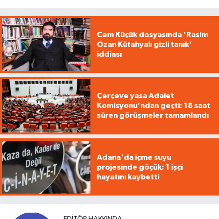
Cem Küçük dosyasında 'Rasim
Ozan Kütahyalı gizli tanık’
iddiası
Çerçeve yasa Adalet
Komisyonu'ndan geçti: 18 saat
süren görüşmeler tamamlandı
Adana'da içme suyu
projesinde göçük: 1 işçi
hayatını kaybetti
EDITÖR HAKKINDA