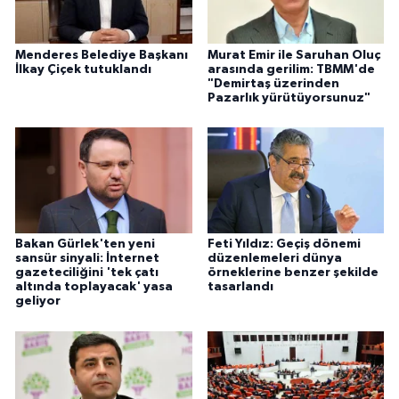
Menderes Belediye Başkanı
Murat Emir ile Saruhan Oluç
İlkay Çiçek tutuklandı
arasında gerilim: TBMM'de
"Demirtaş üzerinden
Pazarlık yürütüyorsunuz"
Bakan Gürlek'ten yeni
Feti Yıldız: Geçiş dönemi
sansür sinyali: İnternet
düzenlemeleri dünya
gazeteciliğini 'tek çatı
örneklerine benzer şekilde
altında toplayacak' yasa
tasarlandı
geliyor