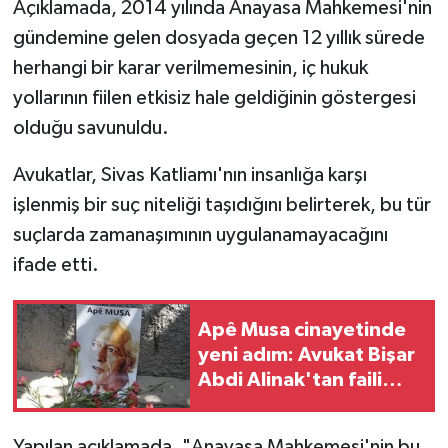
Açıklamada, 2014 yılında Anayasa Mahkemesi'nin
gündemine gelen dosyada geçen 12 yıllık sürede
herhangi bir karar verilmemesinin, iç hukuk
yollarının fiilen etkisiz hale geldiğinin göstergesi
olduğu savunuldu.
Avukatlar, Sivas Katliamı'nın insanlığa karşı
işlenmiş bir suç niteliği taşıdığını belirterek, bu tür
suçlarda zamanaşımının uygulanamayacağını
ifade etti.
Apê Musa cinayetinde
yeni adım: Avukat Bişar
Abdi Alinak'tan faili
meçhul dosyası için
başvuru
Yapılan açıklamada, "Anayasa Mahkemesi'nin bu