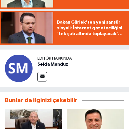
yürütüyorsunuz"
Bakan Gürlek'ten yeni sansür
sinyali: İnternet gazeteciliğini
'tek çatı altında toplayacak'
yasa geliyor
EDITÖR HAKKINDA
Selda Manduz
Bunlar da ilginizi çekebilir