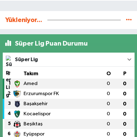
Yükleniyor...
Süper Lig Puan Durumu
Süper Lig
#
Takım
O
P
1
Amed
0
0
2
Erzurumspor FK
0
0
3
Başakşehir
0
0
4
Kocaelispor
0
0
5
Beşiktaş
0
0
6
Eyüpspor
0
0