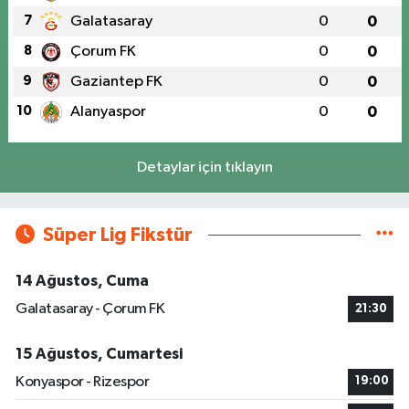
7
Galatasaray
0
0
8
Çorum FK
0
0
9
Gaziantep FK
0
0
10
Alanyaspor
0
0
Detaylar için tıklayın
Süper Lig Fikstür
14 Ağustos, Cuma
Galatasaray - Çorum FK
21:30
15 Ağustos, Cumartesi
Konyaspor - Rizespor
19:00