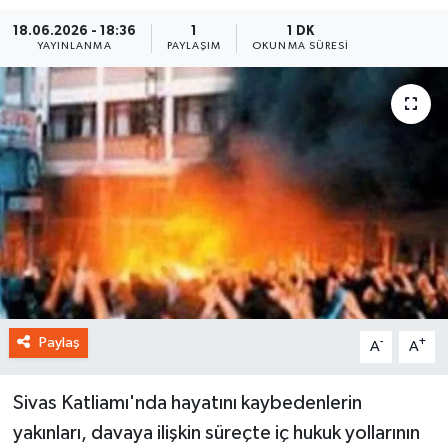
18.06.2026 - 18:36
1
1 DK
YAYINLANMA
PAYLAŞIM
OKUNMA SÜRESI
Paylaş
-
+
A
A
Sivas Katliamı'nda hayatını kaybedenlerin
yakınları, davaya ilişkin süreçte iç hukuk yollarının