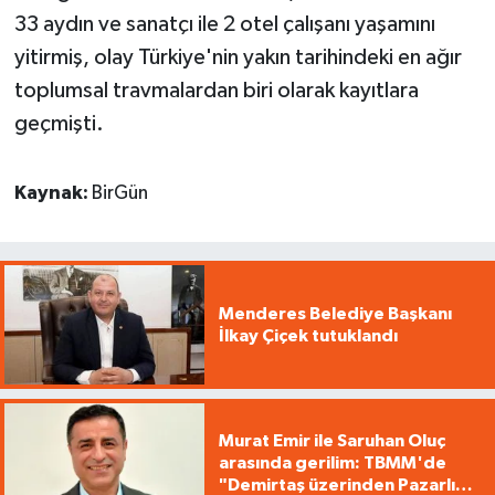
33 aydın ve sanatçı ile 2 otel çalışanı yaşamını
yitirmiş, olay Türkiye'nin yakın tarihindeki en ağır
toplumsal travmalardan biri olarak kayıtlara
geçmişti.
Kaynak:
BirGün
Menderes Belediye Başkanı
İlkay Çiçek tutuklandı
Murat Emir ile Saruhan Oluç
arasında gerilim: TBMM'de
"Demirtaş üzerinden Pazarlık