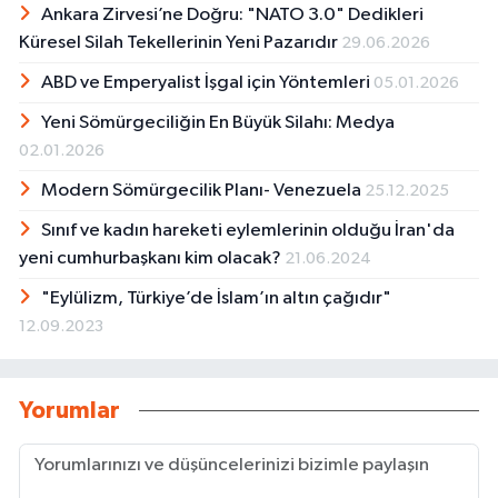
Ankara Zirvesi’ne Doğru: "NATO 3.0" Dedikleri
Küresel Silah Tekellerinin Yeni Pazarıdır
29.06.2026
ABD ve Emperyalist İşgal için Yöntemleri
05.01.2026
Yeni Sömürgeciliğin En Büyük Silahı: Medya
02.01.2026
Modern Sömürgecilik Planı- Venezuela
25.12.2025
Sınıf ve kadın hareketi eylemlerinin olduğu İran'da
yeni cumhurbaşkanı kim olacak?
21.06.2024
"Eylülizm, Türkiye’de İslam’ın altın çağıdır"
12.09.2023
Yorumlar