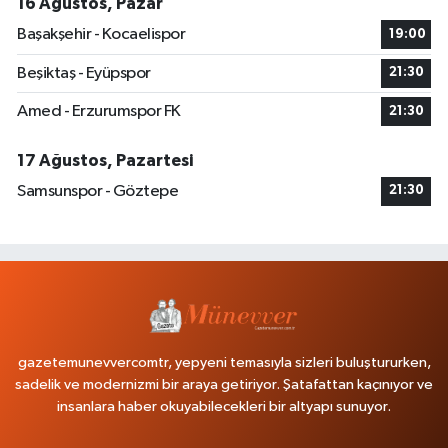
16 Ağustos, Pazar
Başakşehir - Kocaelispor
19:00
Beşiktaş - Eyüpspor
21:30
Amed - Erzurumspor FK
21:30
17 Ağustos, Pazartesi
Samsunspor - Göztepe
21:30
gazetemunevvercomtr, yepyeni temasıyla sizleri buluştururken,
sadelik ve modernizmi bir araya getiriyor. Şatafattan kaçınıyor ve
insanlara haber okuyabilecekleri bir altyapı sunuyor.