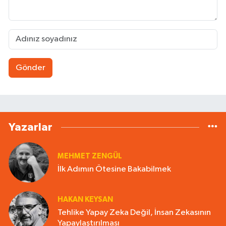
Gönder
Yazarlar
MEHMET ZENGÜL
İlk Adımın Ötesine Bakabilmek
HAKAN KEYSAN
Tehlike Yapay Zeka Değil, İnsan Zekasının
Yapaylaştırılması