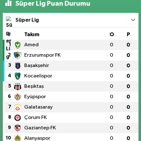
Süper Lig Puan Durumu
Süper Lig
#
Takım
O
P
1
Amed
0
0
2
Erzurumspor FK
0
0
3
Başakşehir
0
0
4
Kocaelispor
0
0
5
Beşiktaş
0
0
6
Eyüpspor
0
0
7
Galatasaray
0
0
8
Çorum FK
0
0
9
Gaziantep FK
0
0
10
Alanyaspor
0
0