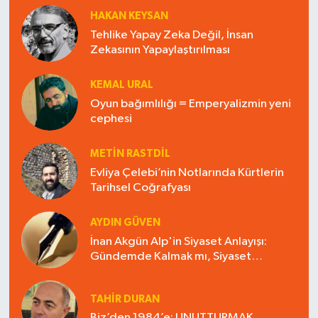
HAKAN KEYSAN
Tehlike Yapay Zeka Değil, İnsan
Zekasının Yapaylaştırılması
KEMAL URAL
Oyun bağımlılığı = Emperyalizmin yeni
cephesi
METIN RASTDIL
Evliya Çelebi’nin Notlarında Kürtlerin
Tarihsel Coğrafyası
AYDIN GÜVEN
İnan Akgün Alp'in Siyaset Anlayışı:
Gündemde Kalmak mı, Siyaset
Üretmek mi?
TAHIR DURAN
Biz’den 1984’e: UNUTTURMAK