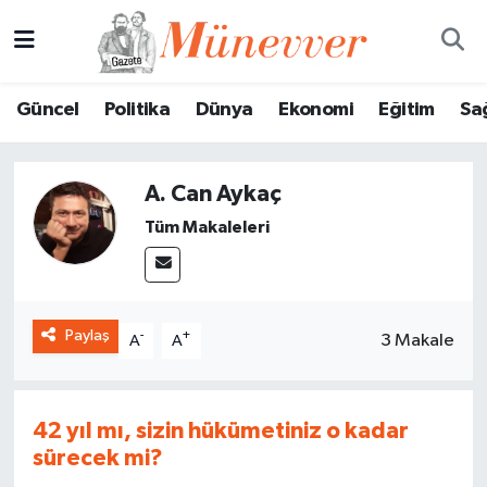
Güncel
Nöbetçi Eczaneler
Güncel
Politika
Dünya
Ekonomi
Eğitim
Sa
Politika
Hava Durumu
A. Can Aykaç
Dünya
Trafik Durumu
Tüm Makaleleri
Ekonomi
Süper Lig Puan Durumu ve Fikstür
Eğitim
Tüm Manşetler
Paylaş
-
+
3 Makale
A
A
Sağlık
Son Dakika Haberleri
Magazin
Haber Arşivi
42 yıl mı, sizin hükümetiniz o kadar
sürecek mi?
Spor