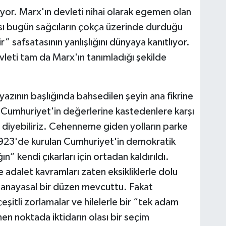
luyor. Marx'ın devleti nihai olarak egemen olan
ması bugün sağcıların çokça üzerinde durduğu
safsatasının yanlışlığını dünyaya kanıtlıyor.
eti tam da Marx'ın tanımladığı şekilde
azının başlığında bahsedilen şeyin ana fikrine
n Cumhuriyet'in değerlerine kastedenlere karşı
 diyebiliriz. Cehenneme giden yolların parke
. 1923'de kurulan Cumhuriyet'in demokratik
ın” kendi çıkarları için ortadan kaldırıldı.
 adalet kavramları zaten eksikliklerle dolu
anayasal bir düzen mevcuttu. Fakat
çeşitli zorlamalar ve hilelerle bir “tek adam
en noktada iktidarın olası bir seçim