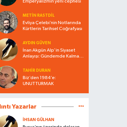
Emperyalizmin yeni cephesi
METIN RASTDIL
Evliya Çelebi’nin Notlarında
Kürtlerin Tarihsel Coğrafyası
AYDIN GÜVEN
İnan Akgün Alp'in Siyaset
Anlayışı: Gündemde Kalmak
mı, Siyaset Üretmek mi?
TAHIR DURAN
Biz’den 1984’e:
UNUTTURMAK
lıntı Yazarlar
İHSAN GÜLHAN