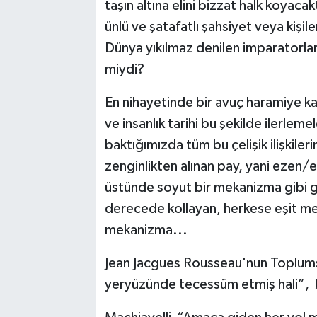
taşın altına elini bizzat halk koyac
ünlü ve şatafatlı şahsiyet veya kişil
Dünya yıkılmaz denilen imparatorları
miydi?
En nihayetinde bir avuç haramiye kar
ve insanlık tarihi bu şekilde ilerleme
baktığımızda tüm bu çelişik ilişkile
zenginlikten alınan pay, yani ezen/e
üstünde soyut bir mekanizma gibi gö
derecede kollayan, herkese eşit me
mekanizma...
Jean Jacgues Rousseau'nun Toplumsa
yeryüzünde tecessüm etmiş hali”, M