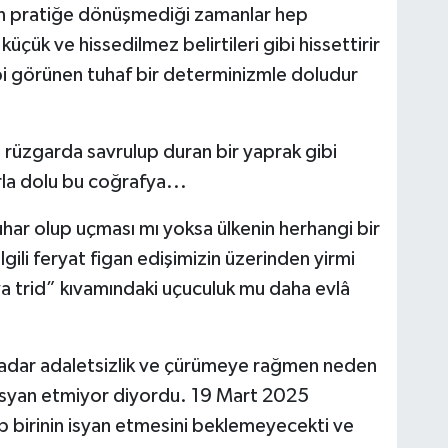
ün pratiğe dönüşmediği zamanlar hep
çük ve hissedilmez belirtileri gibi hissettirir
 görünen tuhaf bir determinizmle doludur
 rüzgarda savrulup duran bir yaprak gibi
arla dolu bu coğrafya...
har olup uçması mı yoksa ülkenin herhangi bir
lgili feryat figan edişimizin üzerinden yirmi
 trid” kıvamındaki uçuculuk mu daha evlâ
adar adaletsizlik ve çürümeye rağmen neden
isyan etmiyor diyordu. 19 Mart 2025
ip birinin isyan etmesini beklemeyecekti ve