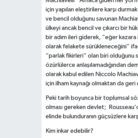
Machiavelli “Amaca giden her yol m
için yapılan eleştirilere karşı durm
ve bencil olduğunu savunan Machiave
ülkeyi ancak bencil ve çıkarcı bir 
bir adım ileri giderek, “eğer kazara i
olarak felakete sürükleneceğini” ifa
“parlak fikirleri” olan biri olduğunu
özürlülerce anlaşılamadığından de
olarak kabul edilen Niccolo Machiav
için ilham kaynağı olmaktan da geri
Peki tarih boyunca bir toplumsal söz
olması gereken devlet; Rousseau'd
elinde bulunduranın güçsüzlere karşı 
Kim inkar edebilir?