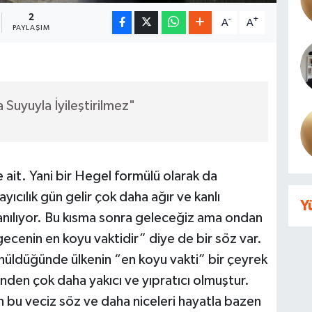
2
-
+
A
A
PAYLAŞIM
Suyuyla İyileştirilmez"
 ait. Yani bir Hegel formülü olarak da
ayıcılık gün gelir çok daha ağır ve kanlı
Y
lanılıyor. Bu kısma sonra geleceğiz ama ondan
ecenin en koyu vaktidir” diye de bir söz var.
ünüldüğünde ülkenin “en koyu vakti” bir çeyrek
nden çok daha yakıcı ve yıpratıcı olmuştur.
n bu veciz söz ve daha niceleri hayatla bazen