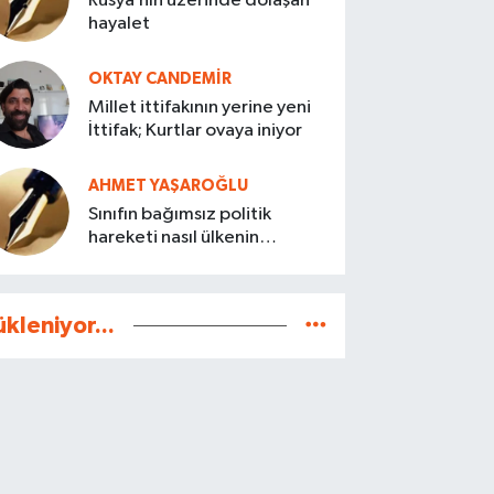
Rusya’nın üzerinde dolaşan
hayalet
OKTAY CANDEMIR
Millet ittifakının yerine yeni
İttifak; Kurtlar ovaya iniyor
AHMET YAŞAROĞLU
Sınıfın bağımsız politik
hareketi nasıl ülkenin
kaderini belirler?
ükleniyor...