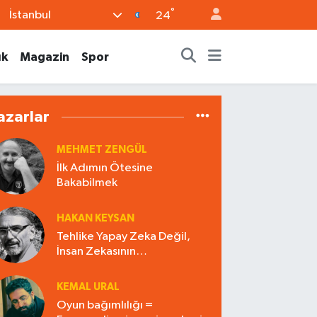
°
İstanbul
24
ık
Magazin
Spor
azarlar
MEHMET ZENGÜL
İlk Adımın Ötesine
Bakabilmek
HAKAN KEYSAN
Tehlike Yapay Zeka Değil,
İnsan Zekasının
Yapaylaştırılması
KEMAL URAL
Oyun bağımlılığı =