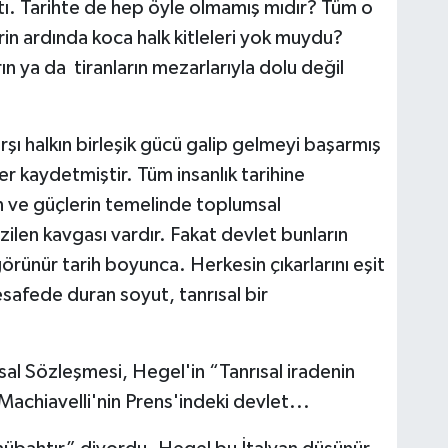
aktı. Tarihte de hep öyle olmamış mıdır? Tüm o
erin ardında koca halk kitleleri yok muydu?
n ya da tiranların mezarlarıyla dolu değil
şı halkın birleşik gücü galip gelmeyi başarmış
ler kaydetmiştir. Tüm insanlık tarihine
rin ve güçlerin temelinde toplumsal
zilen kavgası vardır. Fakat devlet bunların
rünür tarih boyunca. Herkesin çıkarlarını eşit
safede duran soyut, tanrısal bir
l Sözleşmesi, Hegel'in “Tanrısal iradenin
achiavelli'nin Prens'indeki devlet...