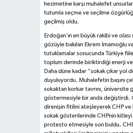
hezimetine karşı muhalefet unsurları
tutumla seçme ve seçilme özgürlüğü
geçilmiş oldu.
Erdoğan'ın en büyük rakibi ve olas
gözüyle bakılan Ekrem İmamoğlu ve 
tutuklamalar sonucunda Türkiye fiil
toplum derinde biriktirdiği enerji ve
Daha düne kadar “sokak çıkar yol de
duyuluyordu. Muhalefetin başını çek
sokaktan korkar tavrını, üniversite ge
göstermesiyle bir anda değiştirdi. 
direnişin fitilini ateşleyerek CHP ve
sokak gösterilerinde CHPnin kitleyi 
protesto etmesiyle son buldu. CHP