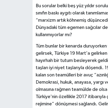
Bu sorular belki beş yüz yıldır soru
sınıfın baskı aygıtı olarak tanımla
“marxizm artık köhnemiş düşüncedir” 
Dünyadaki tüm egemen sağcılar devl
kullanmıyorlar mı?
Tüm bunlar bir kenarda duruyorken y
gelirsek, Türkiye 19 Mart'a gelirke
hayırhah bir tutum besleyerek geldi
taşları iyi niyet taşlarıyla döşendi
kalan son teamülleri bir avuç “azınlığ
Demokrasi, hukuk, anayasa, yargı ve
olmasına rağmen teamülde de olsa 
Türkiye'nin özellikle 2017 itibarıyla 
rejimine” dönüşmesi sağlandı. Gelin