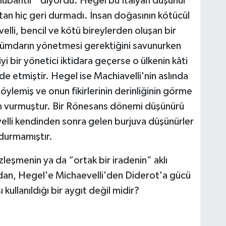
übahtır” diyordu. Hegel bu İtalyan düşünür
aktan hiç geri durmadı. İnsan doğasının kötücül
lli, bencil ve kötü bireylerden oluşan bir
hükümdarın yönetmesi gerektiğini savunurken
yi bir yönetici iktidara geçerse o ülkenin kâti
de etmiştir. Hegel ise Machiavelli'nin aslında
 söylemiş ve onun fikirlerinin derinliğinin görme
m vurmuştur. Bir Rönesans dönemi düşünürü
elli kendinden sonra gelen burjuva düşünürler
 durmamıştır.
leşmenin ya da “ortak bir iradenin” aklı
an, Hegel'e Michaevelli'den Diderot'a gücü
kullanıldığı bir aygıt değil midir?