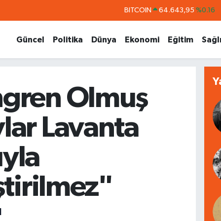
BITCOIN
64.643,95
%0.16
DOLAR
47,6704
%0
Güncel
Politika
Dünya
Ekonomi
Eğitim
Sağl
EURO
55,0406
%-0.08
STERLİN
64,2143
%0
Y
GRAM ALTIN
6500.87
%0.12
gren Olmuş
BİST100
13.799
%70
lar Lavanta
yla
ştirilmez"
N