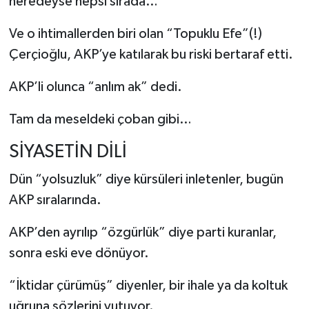
neredeyse hepsi sırada…
Ve o ihtimallerden biri olan “Topuklu Efe”(!)
Çerçioğlu, AKP’ye katılarak bu riski bertaraf etti.
AKP’li olunca “anlım ak” dedi.
Tam da meseldeki çoban gibi…
SİYASETİN DİLİ
Dün “yolsuzluk” diye kürsüleri inletenler, bugün
AKP sıralarında.
AKP’den ayrılıp “özgürlük” diye parti kuranlar,
sonra eski eve dönüyor.
“İktidar çürümüş” diyenler, bir ihale ya da koltuk
uğruna sözlerini yutuyor.