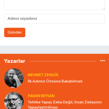
Gönder
Yazarlar
MEHMET ZENGÜL
İlk Adımın Ötesine Bakabilmek
HAKAN KEYSAN
Tehlike Yapay Zeka Değil, İnsan Zekasının
Yapaylaştırılması