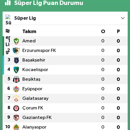
Süper Lig Puan Durumu
Süper Lig
#
Takım
O
P
1
Amed
0
0
2
Erzurumspor FK
0
0
3
Başakşehir
0
0
4
Kocaelispor
0
0
5
Beşiktaş
0
0
6
Eyüpspor
0
0
7
Galatasaray
0
0
8
Çorum FK
0
0
9
Gaziantep FK
0
0
10
Alanyaspor
0
0