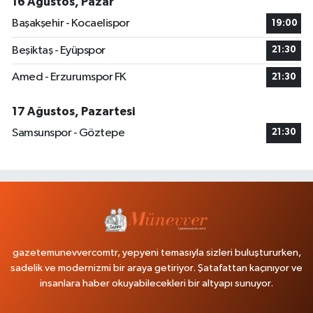
16 Ağustos, Pazar
Başakşehir - Kocaelispor
19:00
Beşiktaş - Eyüpspor
21:30
Amed - Erzurumspor FK
21:30
17 Ağustos, Pazartesi
Samsunspor - Göztepe
21:30
gazetemunevvercomtr, yepyeni temasıyla sizleri buluştururken,
sadelik ve modernizmi bir araya getiriyor. Şatafattan kaçınıyor ve
insanlara haber okuyabilecekleri bir altyapı sunuyor.