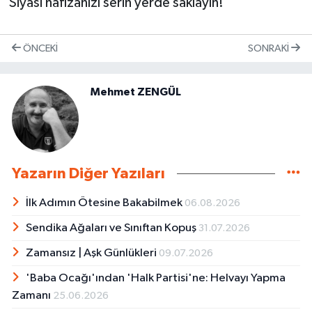
Siyasi hafızanızı serin yerde saklayın!
ÖNCEKI
SONRAKI
Mehmet ZENGÜL
Yazarın Diğer Yazıları
İlk Adımın Ötesine Bakabilmek
06.08.2026
Sendika Ağaları ve Sınıftan Kopuş
31.07.2026
Zamansız | Aşk Günlükleri
09.07.2026
'Baba Ocağı'ından 'Halk Partisi'ne: Helvayı Yapma
Zamanı
25.06.2026